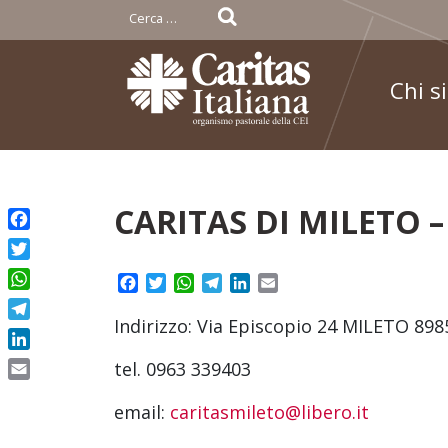
Ricerca
per:
Chi s
Skip
CARITAS DI MILETO 
to
Facebook
content
Twitter
Facebook
Twitter
WhatsApp
Telegram
LinkedIn
Email
WhatsApp
Indirizzo: Via Episcopio 24 MILETO 898
Telegram
LinkedIn
tel. 0963 339403
Email
email:
caritasmileto@libero.it