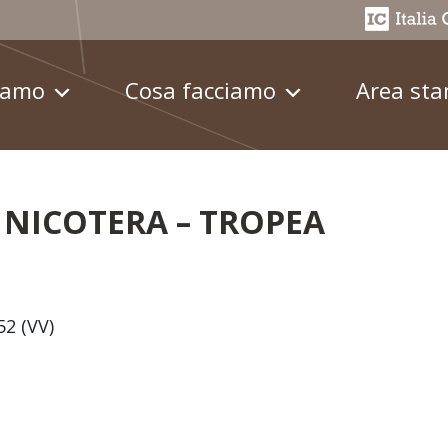
iamo
Cosa facciamo
Area st
– NICOTERA – TROPEA
52 (VV)