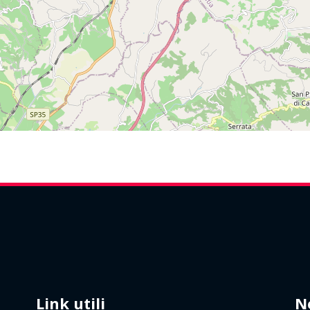
Link utili
N