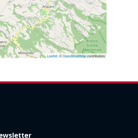
Leaflet
, ©
OpenStreetMap
contributors
ewsletter