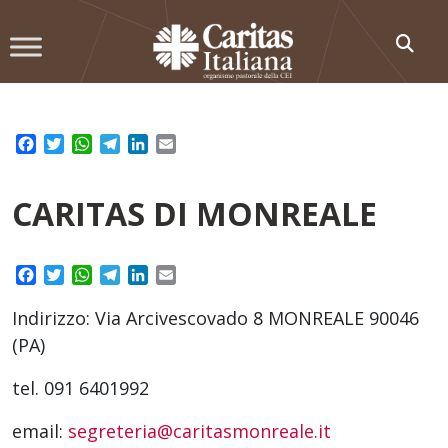
Skip
to
content
Facebook
Twitter
WhatsApp
Telegram
LinkedIn
Email
CARITAS DI MONREALE
Facebook
Twitter
WhatsApp
Telegram
LinkedIn
Email
Indirizzo: Via Arcivescovado 8 MONREALE 90046
(PA)
tel. 091 6401992
email:
segreteria@caritasmonreale.it