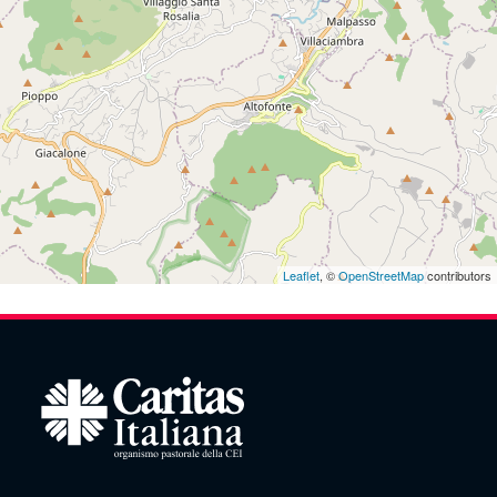
Leaflet
, ©
OpenStreetMap
contributors