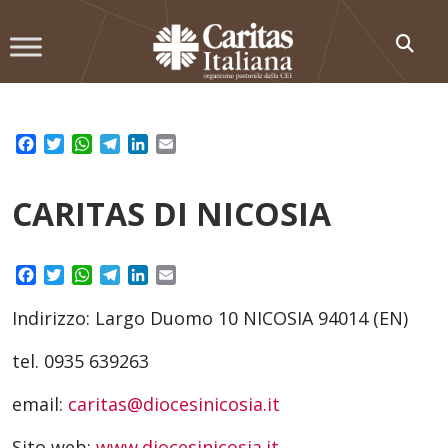
Skip
to
content
Facebook
Twitter
WhatsApp
Telegram
LinkedIn
Email
CARITAS DI NICOSIA
Facebook
Twitter
WhatsApp
Telegram
LinkedIn
Email
Indirizzo: Largo Duomo 10 NICOSIA 94014 (EN)
tel. 0935 639263
email:
caritas@diocesinicosia.it
Sito web:
www.diocesinicosia.it