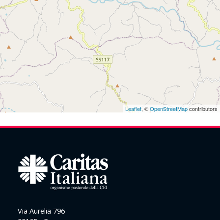
Leaflet
, ©
OpenStreetMap
contributors
Via Aurelia 796