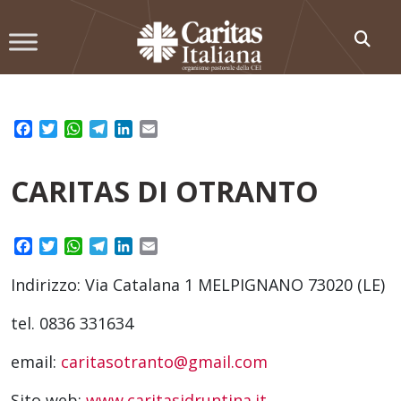
Skip
to
content
Facebook
Twitter
WhatsApp
Telegram
LinkedIn
Email
CARITAS DI OTRANTO
Facebook
Twitter
WhatsApp
Telegram
LinkedIn
Email
Indirizzo: Via Catalana 1 MELPIGNANO 73020 (LE)
tel. 0836 331634
email:
caritasotranto@gmail.com
Sito web:
www.caritasidruntina.it