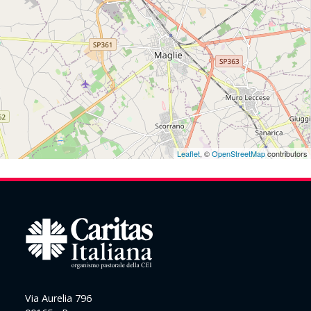
Leaflet
, ©
OpenStreetMap
contributors
Via Aurelia 796