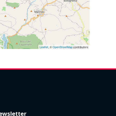
Leaflet
, ©
OpenStreetMap
contributors
ewsletter