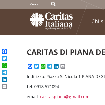
Ricerca
per:
Chi s
Skip
CARITAS DI PIANA D
to
Facebook
content
Twitter
Facebook
Twitter
WhatsApp
Telegram
LinkedIn
Email
WhatsApp
Indirizzo: Piazza S. Nicola 1 PIANA DE
Telegram
LinkedIn
tel. 0918 571094
Email
email:
caritaspiana@gmail.com