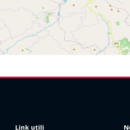
Link utili
N