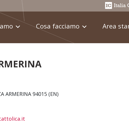
iamo
Cosa facciamo
Area st
ARMERINA
ZZA ARMERINA 94015 (EN)
attolica.it