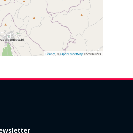
Leaflet
, ©
OpenStreetMap
contributors
ewsletter