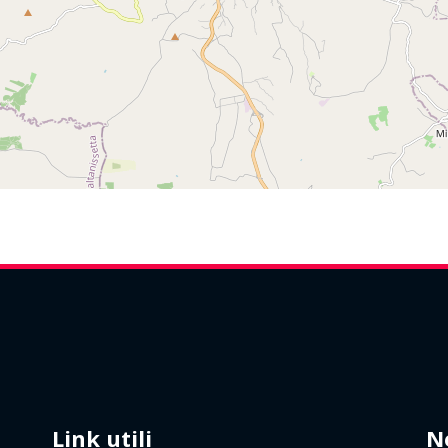
Link utili
N