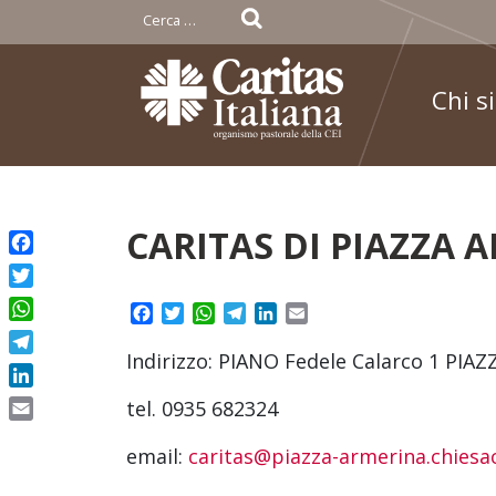
Ricerca
per:
Chi s
Skip
CARITAS DI PIAZZA 
to
Facebook
content
Twitter
Facebook
Twitter
WhatsApp
Telegram
LinkedIn
Email
WhatsApp
Indirizzo: PIANO Fedele Calarco 1 PIA
Telegram
LinkedIn
tel. 0935 682324
Email
email:
caritas@piazza-armerina.chiesac