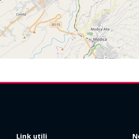
Link utili
N