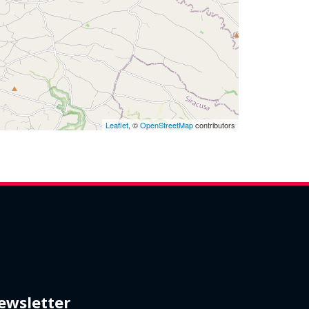
Leaflet
, ©
OpenStreetMap
contributors
ewsletter