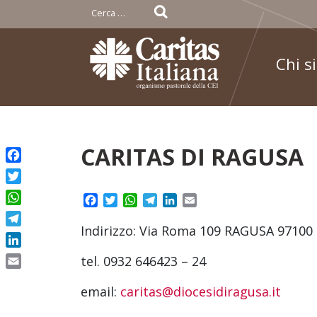
Ricerca
per:
Chi s
Skip
CARITAS DI RAGUSA
to
Facebook
content
Twitter
Facebook
Twitter
WhatsApp
Telegram
LinkedIn
Email
WhatsApp
Indirizzo: Via Roma 109 RAGUSA 97100 
Telegram
LinkedIn
tel. 0932 646423 – 24
Email
email:
caritas@diocesidiragusa.it