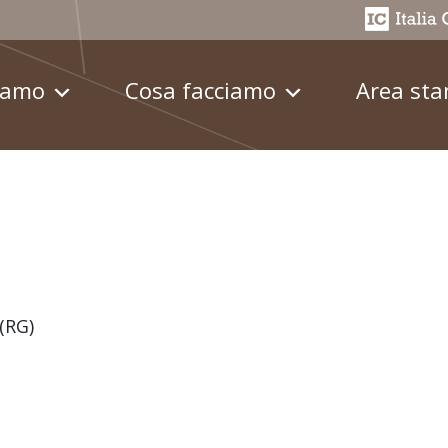
iamo
Cosa facciamo
Area st
(RG)