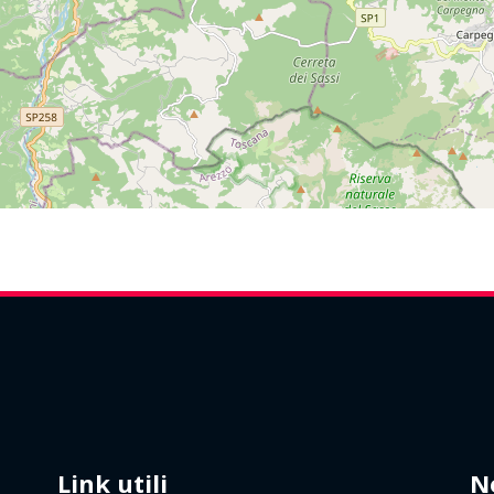
Link utili
N