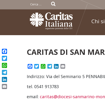
Ricerca
per:
Chi s
Skip
CARITAS DI SAN MA
to
Facebook
content
Twitter
Facebook
Twitter
WhatsApp
Telegram
LinkedIn
Email
WhatsApp
Indirizzo: Via del Seminario 5 PENNABI
Telegram
LinkedIn
tel. 0541 913783
Email
email:
caritas@diocesi-sanmarino-mont