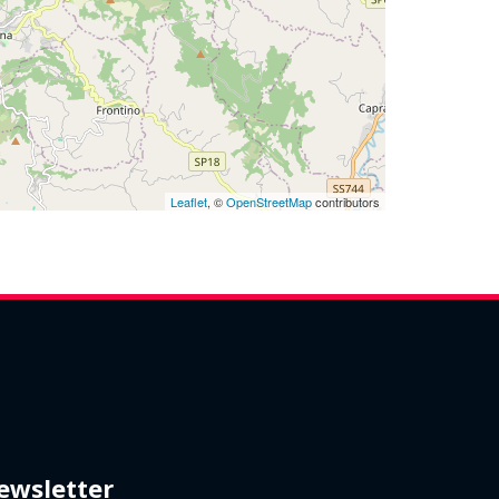
Leaflet
, ©
OpenStreetMap
contributors
ewsletter