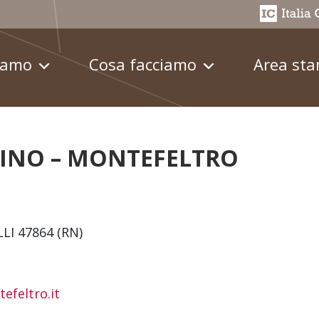
iamo
Cosa facciamo
Area st
RINO – MONTEFELTRO
LLI 47864 (RN)
efeltro.it