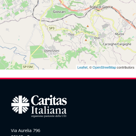
Leaflet
, ©
OpenStreetMap
contributors
Via Aurelia 796