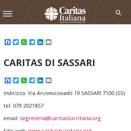
Skip
to
content
Facebook
Twitter
WhatsApp
Telegram
LinkedIn
Email
CARITAS DI SASSARI
Facebook
Twitter
WhatsApp
Telegram
LinkedIn
Email
Indirizzo: Via Arcivescovado 19 SASSARI 7100 (SS)
tel. 079 2021857
email:
segreteria@caritasturritana.org
Sito web:
www.caritasturritana.org