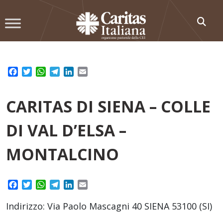
Skip
to
content
Facebook
Twitter
WhatsApp
Telegram
LinkedIn
Email
CARITAS DI SIENA – COLLE
DI VAL D’ELSA –
MONTALCINO
Facebook
Twitter
WhatsApp
Telegram
LinkedIn
Email
Indirizzo: Via Paolo Mascagni 40 SIENA 53100 (SI)