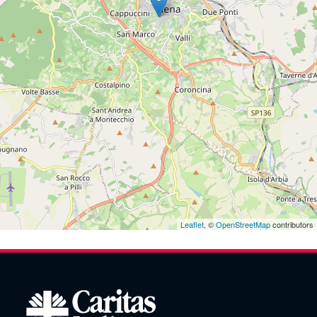
Leaflet
, ©
OpenStreetMap
contributors