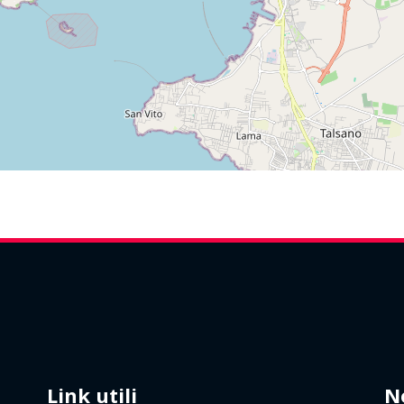
Link utili
N