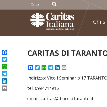
Ricerca
per:
Chi s
Skip
CARITAS DI TARANT
to
Facebook
content
Twitter
Facebook
Twitter
WhatsApp
Telegram
LinkedIn
Email
WhatsApp
Indirizzo: Vico I Seminario 17 TARANTO
Telegram
LinkedIn
tel. 0994714915
Email
email: caritas@diocesi.taranto.it