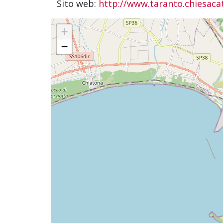
Sito web:
http://www.taranto.chiesacat
+
−