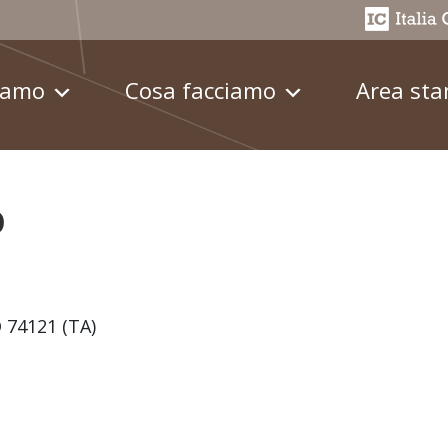
iamo
Cosa facciamo
Area st
O
 74121 (TA)