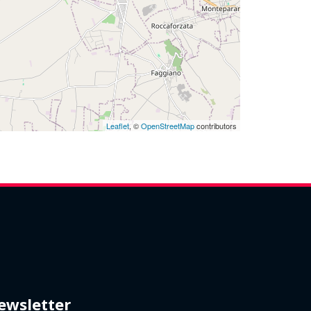
Leaflet
, ©
OpenStreetMap
contributors
ewsletter