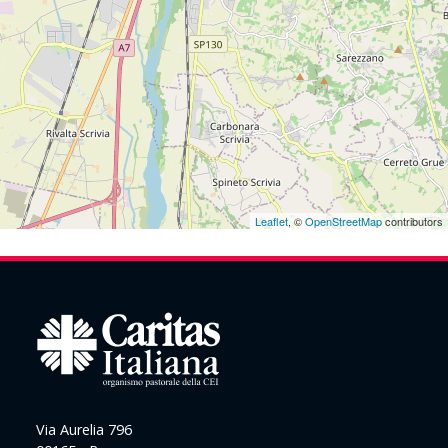
Leaflet
, ©
OpenStreetMap
contributors
Via Aurelia 796