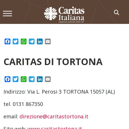
Skip
to
content
Facebook
Twitter
WhatsApp
Telegram
LinkedIn
Email
CARITAS DI TORTONA
Facebook
Twitter
WhatsApp
Telegram
LinkedIn
Email
Indirizzo: Via L. Perosi 3 TORTONA 15057 (AL)
tel. 0131 867350
email:
direzione@caritastortona.it
Sito web:
www.caritastortona.it