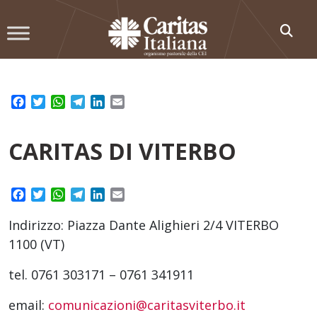
Skip
to
content
Facebook
Twitter
WhatsApp
Telegram
LinkedIn
Email
CARITAS DI VITERBO
Facebook
Twitter
WhatsApp
Telegram
LinkedIn
Email
Indirizzo: Piazza Dante Alighieri 2/4 VITERBO
1100 (VT)
tel. 0761 303171 – 0761 341911
email:
comunicazioni@caritasviterbo.it