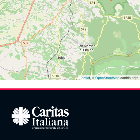
Leaflet
, ©
OpenStreetMap
contributors