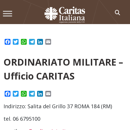
Skip
to
content
Facebook
Twitter
WhatsApp
Telegram
LinkedIn
Email
ORDINARIATO MILITARE –
Ufficio CARITAS
Facebook
Twitter
WhatsApp
Telegram
LinkedIn
Email
Indirizzo: Salita del Grillo 37 ROMA 184 (RM)
tel. 06 6795100