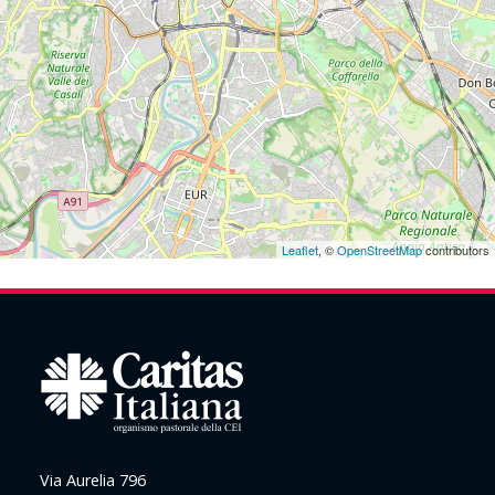
Leaflet
, ©
OpenStreetMap
contributors
Via Aurelia 796