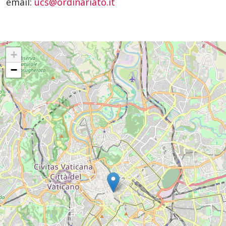
email:
ucs@ordinariato.it
+
−