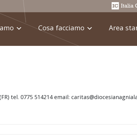
iamo
Cosa facciamo
Area st
4 (FR) tel. 0775 514214 email: caritas@diocesianagniala