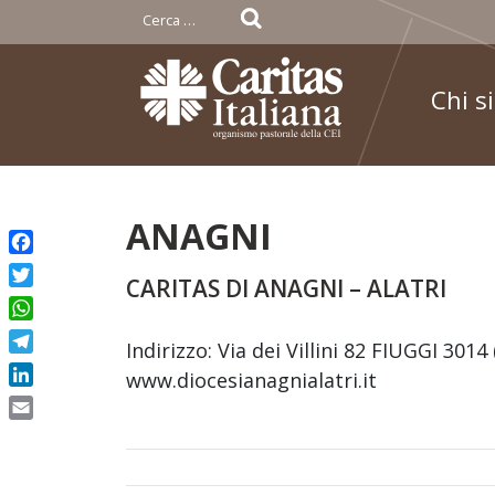
Ricerca
per:
Chi s
Skip
ANAGNI
to
Facebook
content
CARITAS DI ANAGNI – ALATRI
Twitter
WhatsApp
Indirizzo: Via dei Villini 82 FIUGGI 301
Telegram
www.diocesianagnialatri.it
LinkedIn
Email