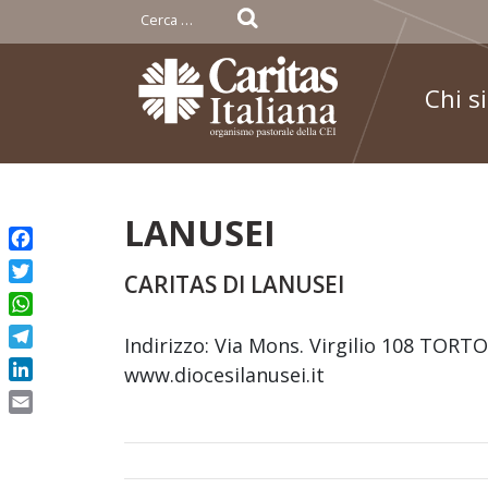
Ricerca
per:
Chi s
Skip
LANUSEI
to
Facebook
content
CARITAS DI LANUSEI
Twitter
WhatsApp
Indirizzo: Via Mons. Virgilio 108 TORTO
Telegram
www.diocesilanusei.it
LinkedIn
Email