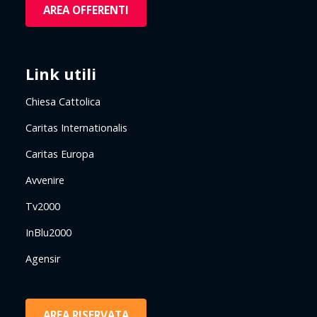
AREA OFFERENTI
Link utili
Chiesa Cattolica
Caritas Internationalis
Caritas Europa
Avvenire
Tv2000
InBlu2000
Agensir
AREA RISERVATA