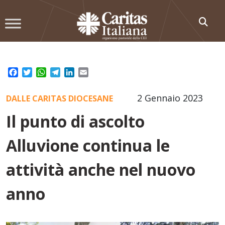
Skip
to
content
Facebook
Twitter
WhatsApp
Telegram
LinkedIn
Email
2 Gennaio 2023
DALLE CARITAS DIOCESANE
Il punto di ascolto
Alluvione continua le
attività anche nel nuovo
anno