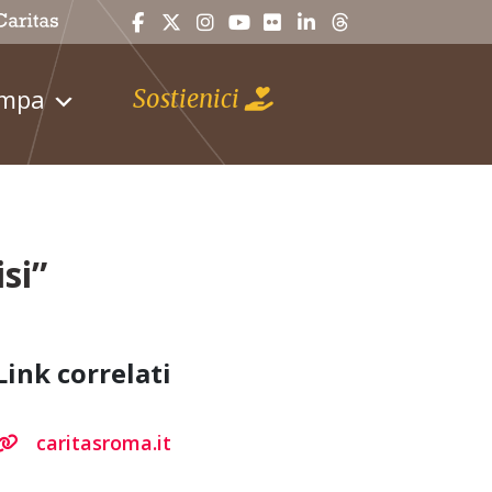
ampa
Sostienici
si”
Link correlati
caritasroma.it