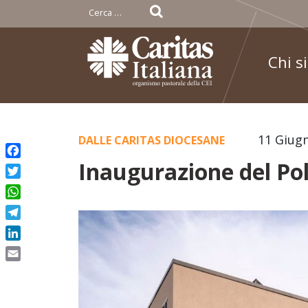
Ricerca
per:
Chi s
Skip
11 Giug
DALLE CARITAS DIOCESANE
to
Inaugurazione del Pol
Facebook
content
Twitter
WhatsApp
Telegram
LinkedIn
Email