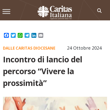
Skip
to
content
Facebook
Twitter
WhatsApp
Telegram
LinkedIn
Email
24 Ottobre 2024
DALLE CARITAS DIOCESANE
Incontro di lancio del
percorso “Vivere la
prossimità”