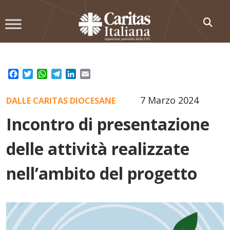
Skip
to
content
Facebook
Twitter
WhatsApp
Telegram
LinkedIn
Email
7 Marzo 2024
DALLE CARITAS DIOCESANE
Incontro di presentazione
delle attività realizzate
nell’ambito del progetto