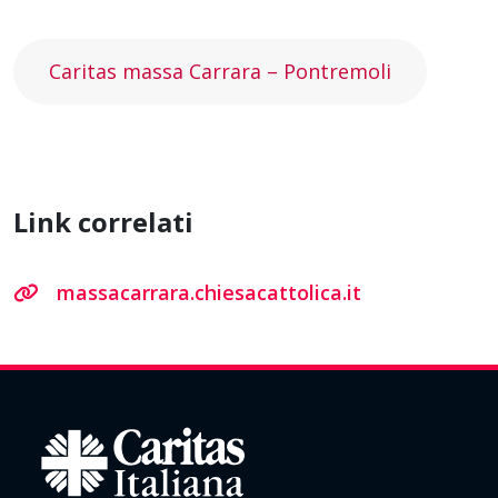
Caritas massa Carrara – Pontremoli
Link correlati
massacarrara.chiesacattolica.it