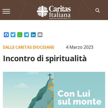
Skip
to
content
Facebook
Twitter
WhatsApp
Telegram
LinkedIn
Email
4 Marzo 2023
DALLE CARITAS DIOCESANE
Incontro di spiritualità