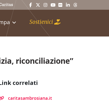
ampa
Sostienici
ia, riconciliazione”
Link correlati
caritasambrosiana.it