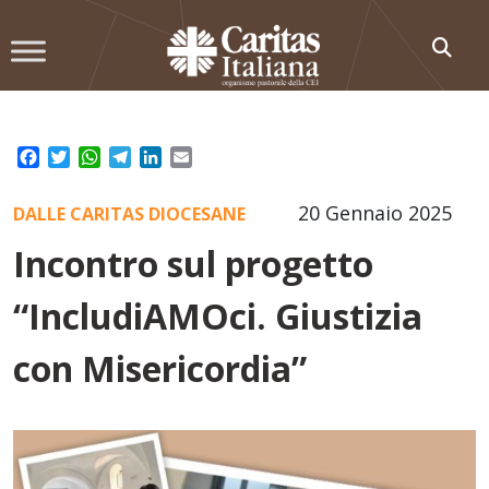
Skip
to
content
Facebook
Twitter
WhatsApp
Telegram
LinkedIn
Email
20 Gennaio 2025
DALLE CARITAS DIOCESANE
Incontro sul progetto
“IncludiAMOci. Giustizia
con Misericordia”