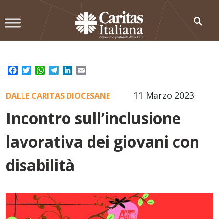
Skip
to
content
Facebook
Twitter
WhatsApp
Telegram
LinkedIn
Email
11 Marzo 2023
DALLE CARITAS DIOCESANE
Incontro sull’inclusione
lavorativa dei giovani con
disabilità