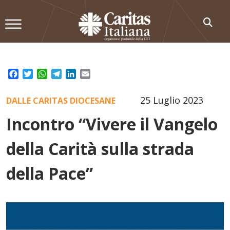
Skip
to
content
Facebook
Twitter
WhatsApp
Telegram
LinkedIn
Email
25 Luglio 2023
DALLE CARITAS DIOCESANE
Incontro “Vivere il Vangelo
della Carità sulla strada
della Pace”