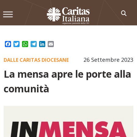
Skip
to
content
Facebook
Twitter
WhatsApp
Telegram
LinkedIn
Email
26 Settembre 2023
DALLE CARITAS DIOCESANE
La mensa apre le porte alla
comunità