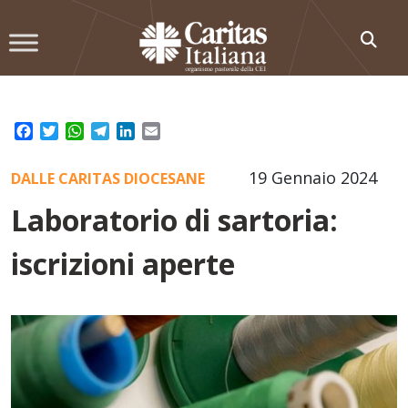
Skip
to
content
Facebook
Twitter
WhatsApp
Telegram
LinkedIn
Email
19 Gennaio 2024
DALLE CARITAS DIOCESANE
Laboratorio di sartoria:
iscrizioni aperte