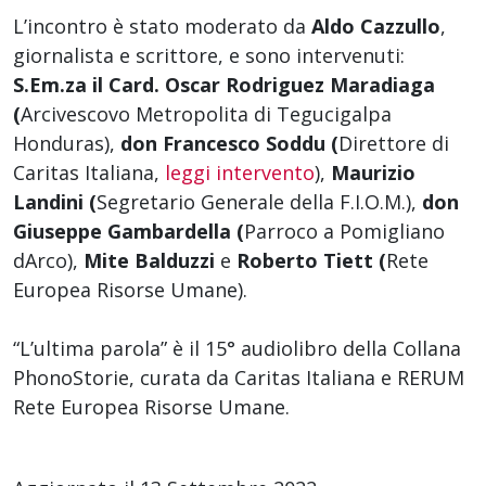
L’incontro è stato moderato da
Aldo Cazzullo
,
giornalista e scrittore, e sono intervenuti:
S.Em.za il Card. Oscar Rodriguez Maradiaga
(
Arcivescovo Metropolita di Tegucigalpa 
Honduras),
don Francesco Soddu (
Direttore di
Caritas Italiana,
leggi intervento
),
Maurizio
Landini (
Segretario Generale della F.I.O.M.),
don
Giuseppe Gambardella (
Parroco a Pomigliano
dArco),
Mite Balduzzi
e
Roberto Tiett (
Rete
Europea Risorse Umane).
“L’ultima parola” è il 15° audiolibro della Collana
PhonoStorie, curata da Caritas Italiana e RERUM 
Rete Europea Risorse Umane.