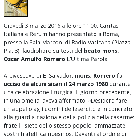
Giovedì 3 marzo 2016 alle ore 11:00, Caritas
Italiana e Rerum hanno presentato a Roma,
presso la Sala Marconi di Radio Vaticana (Piazza
Pia, 3), laudiolibro su testi de
l beato
mons.
Oscar Arnulfo Romero
L’Ultima Parola.
Arcivescovo di El Salvador,
mons. Romero fu
ucciso da alcuni sicari il 24 marzo 1980
durante
una celebrazione liturgica. Il giorno precedente,
in una omelia, aveva affermato: «Desidero fare
un appello agli uomini dellesercito e in concreto
alla guardia nazionale della polizia della caserme:
fratelli, siete dello stesso popolo, ammazzate i
vostri fratelli campesinos. Davanti allordine di