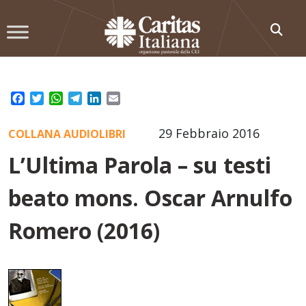
Skip
to
content
Facebook
Twitter
WhatsApp
Telegram
LinkedIn
Email
29 Febbraio 2016
COLLANA AUDIOLIBRI
L’Ultima Parola – su testi
beato mons. Oscar Arnulfo
Romero (2016)