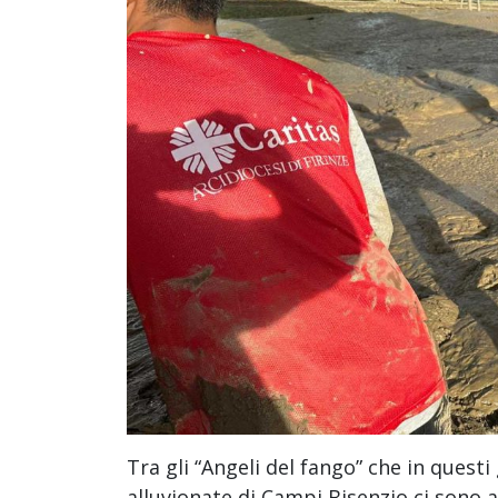
Tra gli “Angeli del fango” che in quest
alluvionate di Campi Bisenzio ci sono 