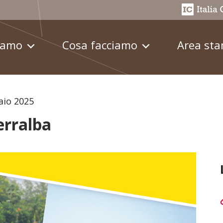
iamo
Cosa facciamo
Area st
aio 2025
erralba