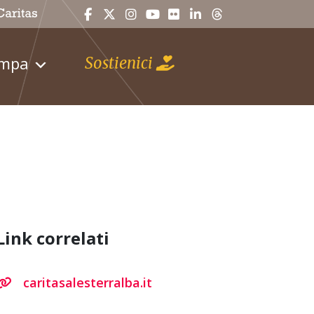
ampa
Sostienici
Link correlati
caritasalesterralba.it