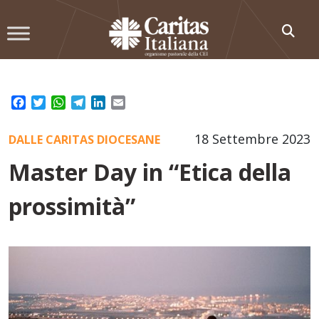
Skip
to
content
Facebook
Twitter
WhatsApp
Telegram
LinkedIn
Email
18 Settembre 2023
DALLE CARITAS DIOCESANE
Master Day in “Etica della
prossimità”