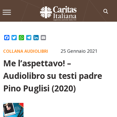
Skip
to
content
Facebook
Twitter
WhatsApp
Telegram
LinkedIn
Email
25 Gennaio 2021
COLLANA AUDIOLIBRI
Me l’aspettavo! –
Audiolibro su testi padre
Pino Puglisi (2020)