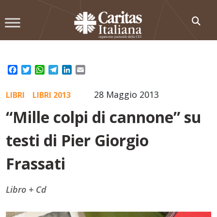
Skip
to
content
Facebook
Twitter
WhatsApp
Telegram
LinkedIn
Email
28 Maggio 2013
LIBRI
LIBRI 2013
“Mille colpi di cannone” su
testi di Pier Giorgio
Frassati
Libro + Cd