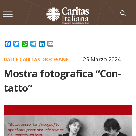
Skip
to
content
Facebook
Twitter
WhatsApp
Telegram
LinkedIn
Email
25 Marzo 2024
DALLE CARITAS DIOCESANE
Mostra fotografica “Con-
tatto”