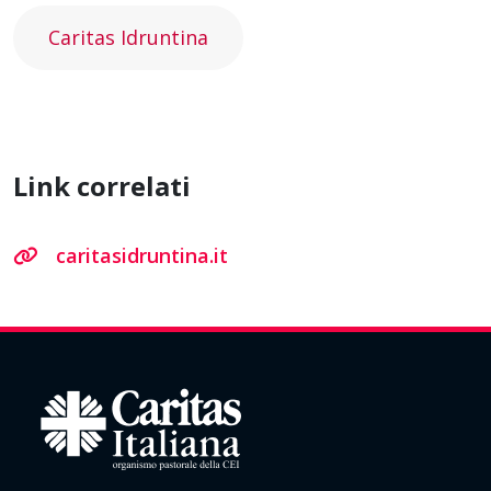
Caritas Idruntina
Link correlati
caritasidruntina.it