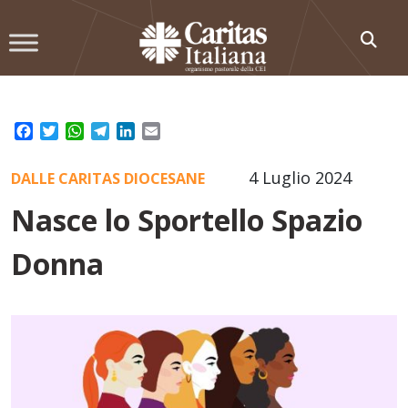
Skip
to
content
Facebook
Twitter
WhatsApp
Telegram
LinkedIn
Email
4 Luglio 2024
DALLE CARITAS DIOCESANE
Nasce lo Sportello Spazio
Donna