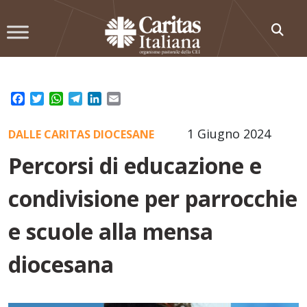
Skip
to
content
Facebook
Twitter
WhatsApp
Telegram
LinkedIn
Email
1 Giugno 2024
DALLE CARITAS DIOCESANE
Percorsi di educazione e
condivisione per parrocchie
e scuole alla mensa
diocesana