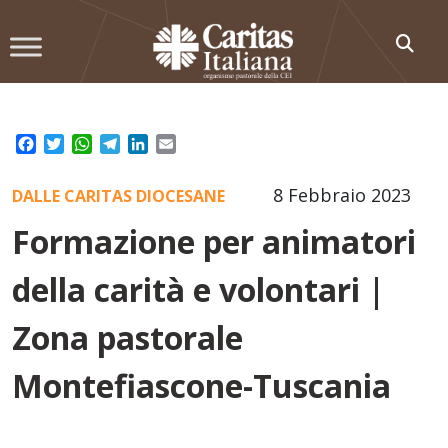
Skip
to
content
Facebook
Twitter
WhatsApp
Telegram
LinkedIn
Email
8 Febbraio 2023
DALLE CARITAS DIOCESANE
Formazione per animatori
della carità e volontari |
Zona pastorale
Montefiascone-Tuscania