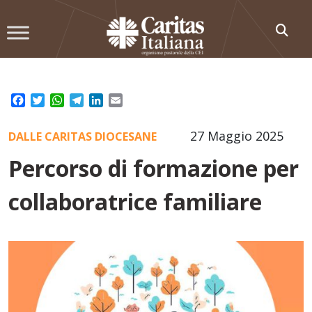
Skip
to
content
Facebook
Twitter
WhatsApp
Telegram
LinkedIn
Email
27 Maggio 2025
DALLE CARITAS DIOCESANE
Percorso di formazione per
collaboratrice familiare