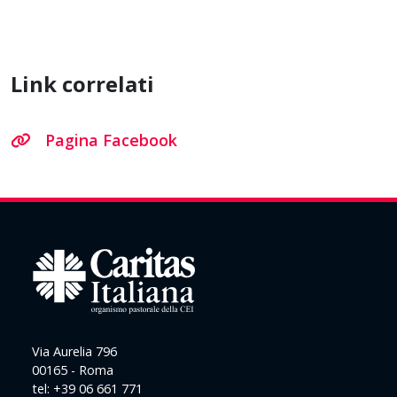
Link correlati
Pagina Facebook
Via Aurelia 796
00165 - Roma
tel: +39 06 661 771