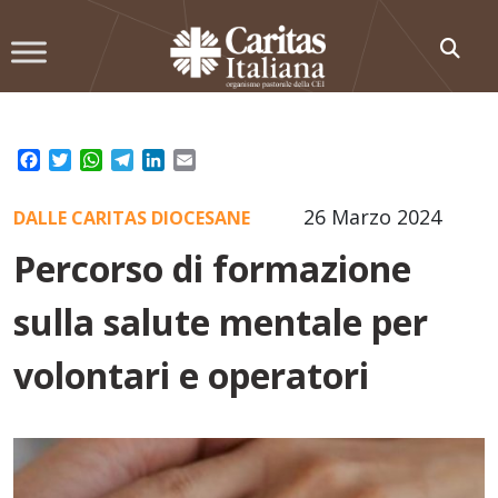
Skip
to
content
Facebook
Twitter
WhatsApp
Telegram
LinkedIn
Email
26 Marzo 2024
DALLE CARITAS DIOCESANE
Percorso di formazione
sulla salute mentale per
volontari e operatori