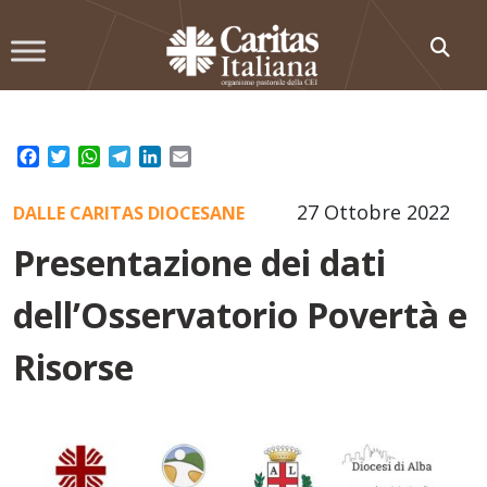
Skip
to
content
Facebook
Twitter
WhatsApp
Telegram
LinkedIn
Email
27 Ottobre 2022
DALLE CARITAS DIOCESANE
Presentazione dei dati
dell’Osservatorio Povertà e
Risorse