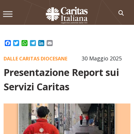
Skip
to
content
Facebook
Twitter
WhatsApp
Telegram
LinkedIn
Email
30 Maggio 2025
DALLE CARITAS DIOCESANE
Presentazione Report sui
Servizi Caritas