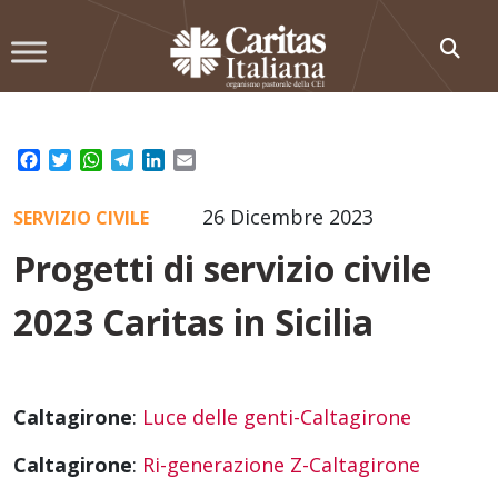
Skip
to
content
Facebook
Twitter
WhatsApp
Telegram
LinkedIn
Email
26 Dicembre 2023
SERVIZIO CIVILE
Progetti di servizio civile
2023 Caritas in Sicilia
Caltagirone
:
Luce delle genti-Caltagirone
Caltagirone
:
Ri-generazione Z-Caltagirone