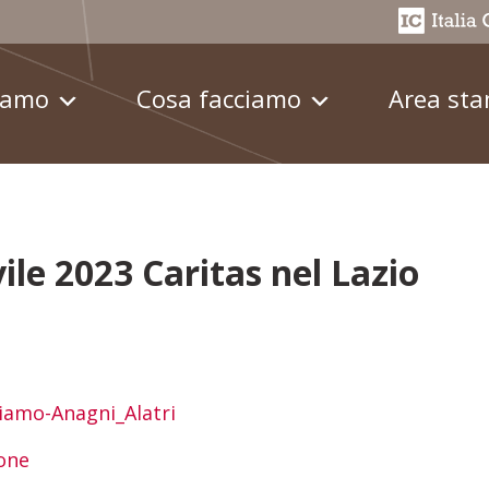
iamo
Cosa facciamo
Area st
vile 2023 Caritas nel Lazio
iamo-Anagni_Alatri
none