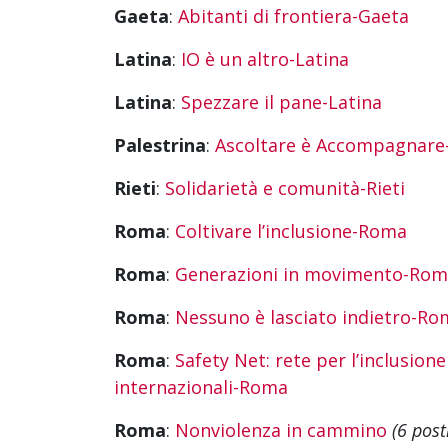
Gaeta
:
Abitanti di frontiera-Gaeta
Latina
:
IO è un altro-Latina
Latina
:
Spezzare il pane-Latina
Palestrina
:
Ascoltare è Accompagnare-
Rieti
:
Solidarietà e comunità-Rieti
Roma
:
Coltivare l’inclusione-Roma
Roma
:
Generazioni in movimento-Ro
Roma
:
Nessuno è lasciato indietro-Ro
Roma
:
Safety Net: rete per l’inclusione
internazionali-Roma
Roma
:
Nonviolenza in cammino
(6 post