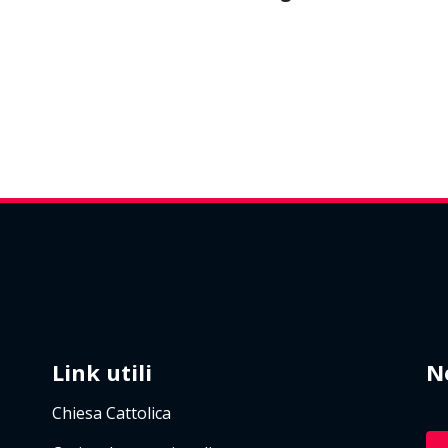
Link utili
N
Chiesa Cattolica