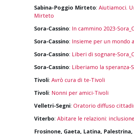
Sabina-Poggio Mirteto
:
Aiutiamoci. U
Mirteto
Sora-Cassino
:
In cammino 2023-Sora_
Sora-Cassino
:
Insieme per un mondo a
Sora-Cassino
:
Liberi di sognare-Sora_
Sora-Cassino
:
Liberiamo la speranza-
Tivoli
:
Avrò cura di te-Tivoli
Tivoli
:
Nonni per amici-Tivoli
Velletri-Segni
:
Oratorio diffuso cittadi
Viterbo
:
Abitare le relazioni: inclusio
Frosinone, Gaeta, Latina, Palestrina, 