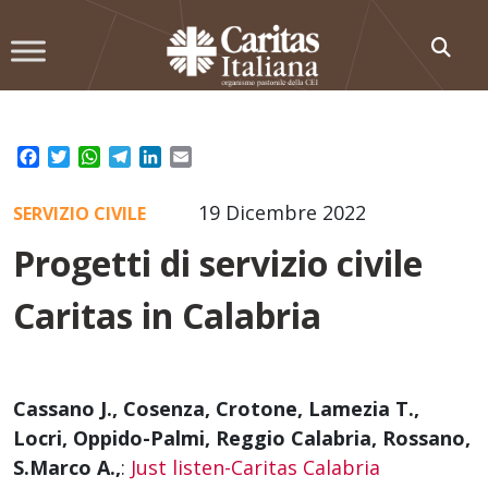
Skip
to
content
Facebook
Twitter
WhatsApp
Telegram
LinkedIn
Email
19 Dicembre 2022
SERVIZIO CIVILE
Progetti di servizio civile
Caritas in Calabria
Cassano J., Cosenza, Crotone, Lamezia T.,
Locri, Oppido-Palmi, Reggio Calabria, Rossano,
S.Marco A.,
:
Just listen-Caritas Calabria