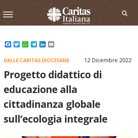
Skip
to
content
Facebook
Twitter
WhatsApp
Telegram
LinkedIn
Email
12 Dicembre 2022
DALLE CARITAS DIOCESANE
Progetto didattico di
educazione alla
cittadinanza globale
sull’ecologia integrale