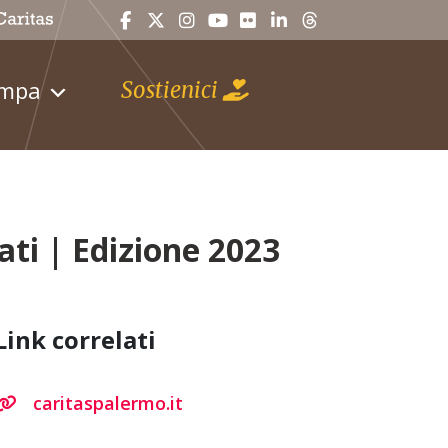
ampa
Sostienici
ati | Edizione 2023
Link correlati
caritaspalermo.it