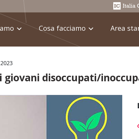
iamo
Cosa facciamo
Area st
 2023
i giovani disoccupati/inoccup