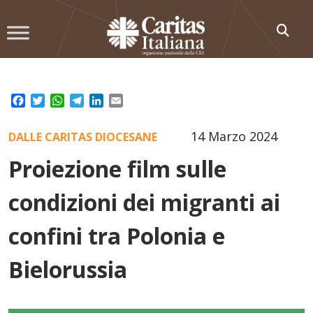
Skip
to
content
Facebook
Twitter
WhatsApp
Telegram
LinkedIn
Email
14 Marzo 2024
DALLE CARITAS DIOCESANE
Proiezione film sulle
condizioni dei migranti ai
confini tra Polonia e
Bielorussia