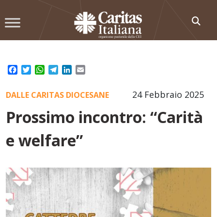
Skip
to
content
Facebook
Twitter
WhatsApp
Telegram
LinkedIn
Email
24 Febbraio 2025
DALLE CARITAS DIOCESANE
Prossimo incontro: “Carità
e welfare”