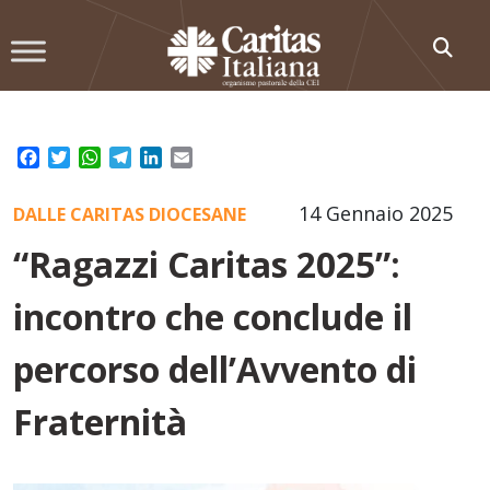
Skip
to
content
Facebook
Twitter
WhatsApp
Telegram
LinkedIn
Email
14 Gennaio 2025
DALLE CARITAS DIOCESANE
“Ragazzi Caritas 2025”:
incontro che conclude il
percorso dell’Avvento di
Fraternità